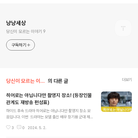
로그 정보
냥냥세상
당신이 모르는 이야기 9
구독하기
더보기
당신이 모르는 이슈 7
의 다른 글
히어로는 아닙니다만 촬영지 장소! (등장인물
관계도 재방송 편성표)
글 내용
하이드 후속 드라마 히어로는 아닙니다만 촬영지 장소 모
음입니다. 이번 드라마는 모델 출신 배우 장기용 군대 제대
후 복귀작으로 팬들의 주목을 받는 드라마입니다. 마블 히
3
0
2024. 5. 2.
어로처럼 초능력을 발휘하는 히어로는 아니지만 시청자들
에게 유쾌한 로맨스를 전달할 멜로 히어로로 활약할 예정