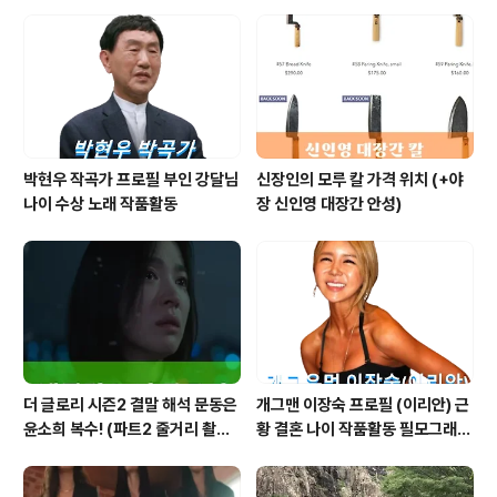
박현우 작곡가 프로필 부인 강달님
신장인의 모루 칼 가격 위치 (+야
나이 수상 노래 작품활동
장 신인영 대장간 안성)
더 글로리 시즌2 결말 해석 문동은
개그맨 이장숙 프로필 (이리안) 근
윤소희 복수! (파트2 줄거리 촬영
황 결혼 나이 작품활동 필모그래피
지)
인스타