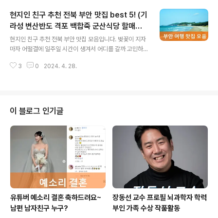
입니다. (여담으로 장기용은 복귀주 역으로 등장합니
현지인 친구 추천 전북 부안 맛집 best 5! (기
다.) 장기용은 원래대로면 디즈니 플러스 무빙처럼 초능력
자지만 능력을 잃고 활약하는 이야기입니다. 복씨 가문은
라성 변산반도 격포 백합죽 군산식당 할매피
글 내용
힘쎈 여자 강남순 집안처럼 가족들이 모두 초능력을 가지
순대 등)
현지인 친구 추천 전북 부안 맛집 모음입니다. 벚꽃이 지자
고 태어났지만 능력을 잃고 벌어지는 해프닝을 그린 환티
마자 어떨결에 일주일 시간이 생겨서 어디를 갈까 고민하
지 멜로 드라마입니다. 초능력자가 능력을 잃으면 어떻게
던 찰나 4월에 찌는 더위에 바다로 가볼까 하는 생각이 찾
될까요? 히어로는 아닙니다만 드라마를 소개합니다. 히어
3
0
2024. 4. 28.
은 곳이 바로 변산반도 국립공원으로 유명한 전북 부안입
로는 아닙니다만 프리뷰히어로는 아닙니다만 정보히어로
니다. ? 제주도, 인천 월미도, 강릉 경포대, 부산 해운대 광
는 아닙..
안리 등 동해안 바다는 다 가봤고 그래서 고민 끝에 찾은 곳
이 바로 서해 바다입니다. 서해 바다하면 머드로 유명한 충
남 대천 해수욕장, 태안 만리포 해수욕장이랑 부안 격포해
이 블로그 인기글
수욕장이 가장 유명한다는 정보를 입수! 대천이랑 만리포
는 이미 가봤는데 전북 부안 여기는 대체 어디지? 전라북도
부안하면 아는 것이라고는 2023년 잼버리했던 것밖에 아
는게 없었는데 알고 보니 친구가 부안 토박이였다는 사
실! 근데 부안이 대체 어디 있는..
유튜버 예소리 결혼 축하드려요~
장동선 교수 프로필 뇌과학자 학력
남편 남자친구 누구?
부인 가족 수상 작품활동